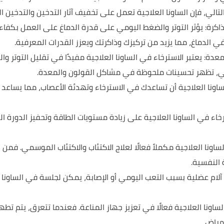
لتالي، فإن الساونا العلاجية تعمل على تخفيف آثار التدخين والتدخين ا
اكرة: يؤثر التوتر والضغط اليومي على قدرة الدماغ على العمل بكفاءة
 الدماغ، مما يزيد من تركيزك وذاكرتك ويعزز القدرات المعرفية.
دة: يعتبر الاسترخاء في الساونا العلاجية مفيدًا في تقليل التوتر
صبي، تظهر تحسينات ملحوظة في مشاكل القولون والمعدة.
ساونا العلاجية أن تساعدك في الاسترخاء وتهدئة الأعصاب، مما يساعد
سترخاء في الساونا العلاجية على زيادة مستويات الطاقة وتحفيز الدورة ا
لساونا العلاجية مكملاً فعالًا لعلاج الاكتئاب والاكتئاب الموسمي. فمن
 النفسية.
آلام عضلية بسبب التعب اليومي أو الإصابة، يمكن لجلسة في الساونا 
لساونا العلاجية فعالًا في تعزيز جهاز المناعة. فعندما تتعرق، يتم تط
مراض.