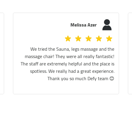
Melissa Azer
hair, it's
We tried the Sauna, legs massage and the
ating and
massage chair! They were all really fantastic!
it really
The staff are extremely helpful and the place is
ld highly
spotless. We really had a great experience.
massage.
Thank you so much Defy team 😊