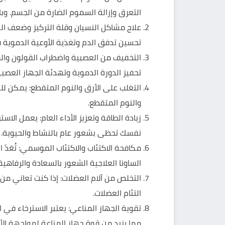
التعرق وإزالة السموم الضارة من الجسم. وبا
علاج مشاكل النسيان وقلة التركيز وضعف الذ
تحسين تدفق الدم وتغذية الأوعية الدموية في
التخفيف من العصبية واضطراب القولون والمع
تحفيز الدورة الدموية وتهدئة الجهاز الع
التغلب على الأرق والنوم المتقطع: يمكن لل
والنوم المتقطع.
زيادة الطاقة وتعزيز الأداء العام: يعمل الا
نفسك تحظى بشعور عام بالنشاط والحيوية.
مكافحة الاكتئاب والاكتئاب الموسمي: تُعَدّ ا
الساونا العلاجية الشعور بالسعادة والرفاهية
التخلص من آلام العضلات: إذا كنت تعاني من 
التئام العضلات.
تقوية الجهاز المناعي: يعتبر الاسترخاء في ا
مما يزيد من قوة جهاز المناعة لمواجهة الأ