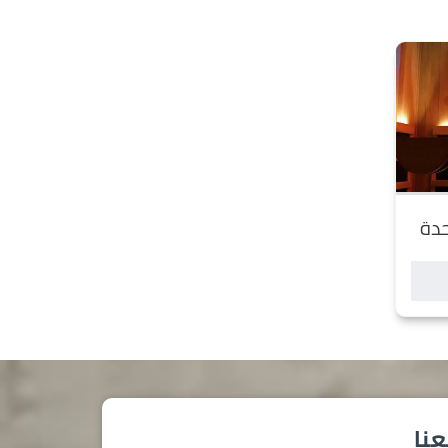
حدة
نا