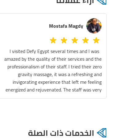
آراء عملائنا
Mostafa Magdy
I visited Defy Egypt several times and I was
amazed by the quality of their services and the
professionalism of their staff. I tried their zero
gravity massage, it was a refreshing and
invigorating experience that left me feeling
energized and rejuvenated. The staff was very
friendly and explained everything to me before
and during the session. They also gave me some
tips on how to maintain my wellness and
improve my health. I also enjoyed their float
therapy, which is a relaxing and meditative
الخدمات ذات الصلة
practice that involves floating in a tank filled