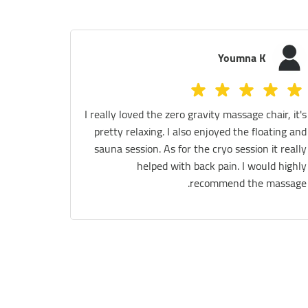
l player
Youmna K
he staff are very
I really loved the zero gravity massage c
ghly recommend any
pretty relaxing. I also enjoyed the flo
ience and getting
sauna session. As for the cryo session 
ry in a proper way
helped with back pain. I wou
recommend the 