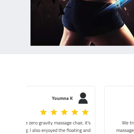
marwan mohsen football player
It was an amazing session and the staff are very
friendly professionally. I highly recommend any