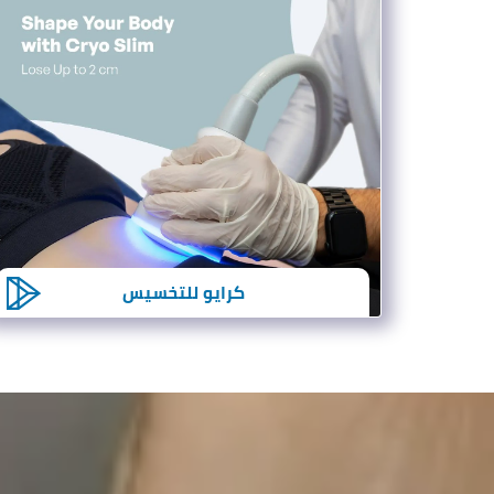
كرايو للتخسيس