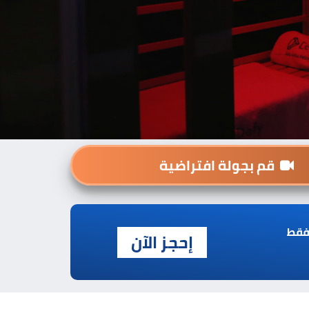
قم بجولة افتراضية
فقط
إحجز الآن