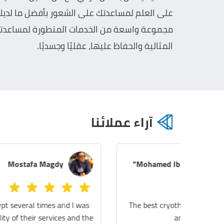
على العلم لمساعدتك على الشعور بأفضل ما لديك.
مجموعة واسعة من الخدمات المتطورة لمساعدتك
المثالية والحفاظ عليها، عقليًا وجسديًا.
آراء عملائنا
Melissa Azer
We tried the Sauna, legs massage and the
I vi
massage chair! They were all really fantastic!
amazed