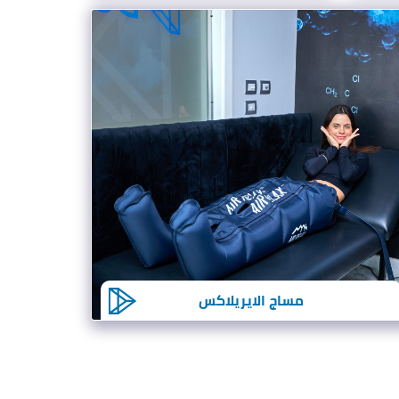
مساج الايريلاكس