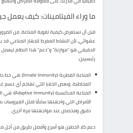
حقيقيًا في قدرتك على مقاومة الأمراض والتمتع
ما وراء الفيتامينات: كيف يعمل ج
قبل أن نستعرض كيفية تقوية المناعة، من الضرور
عشوائي، لأن النشاط المفرط للجهاز المناعي قد ي
الحقيقي هو “موازنة” و”دعم” هذا النظام ليعمل 
رئيسيين:
المناعة الفطرية (
المخاطية، وبعض الخلايا التي تهاجم أي جسم غر
المناعة المك
الأمراض التي واجهتها سابقًا (مثل الفيروسات بع
دقيق ومخصص عند مواجهتها مرة أخرى.
دعم كلا الخطين هو أسرع وأفضل طريق من أجل مع