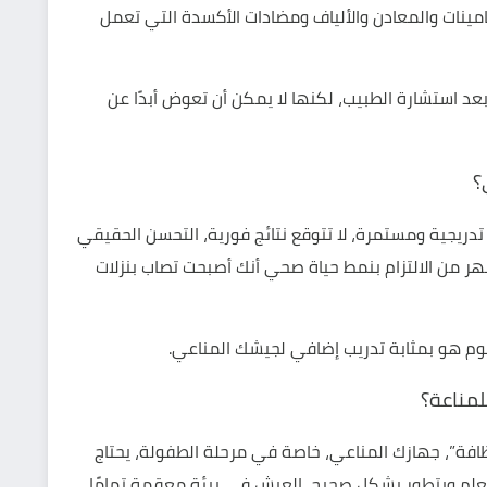
تامينات والمعادن والألياف ومضادات الأكسدة التي تعمل
 استشارة الطبيب، لكنها لا يمكن أن تعوض أبدًا عن
؟
 تدريجية ومستمرة، لا تتوقع نتائج فورية، التحسن الحقيقي
ر من الالتزام بنمط حياة صحي أنك أصبحت تصاب بنزلات
يوم هو بمثابة تدريب إضافي لجيشك المناعي.
لمناعة؟
ظافة”، جهازك المناعي، خاصة في مرحلة الطفولة، يحتاج
علم ويتطور بشكل صحيح، العيش في بيئة معقمة تمامًا