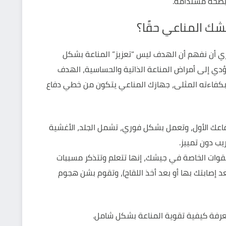
 بصحة مستدامة.
يشك المناعي حقًا؟
ي أن نفهم أن الهدف ليس “تعزيز” المناعة بشكل
ؤدي إلى أمراض المناعة الذاتية والحساسية، الهدف
بكفاءته المثلى، جهازك المناعي يتكون من خطي دفاع
Innate Immunity): هي خط دفاعك الأول، وتعمل بشكل فوري، تشمل الجلد، الأغشية
يب دون تمييز.
تسبة (Adaptive Immunity): هي القوات الخاصة في جيشك، إنها تتعلم وتتذكر مسببات
د إصابتك بها أو بعد أخذ اللقاح)، وتقوم بشن هجوم
رفة كيفية تقوية المناعة بشكل شامل.