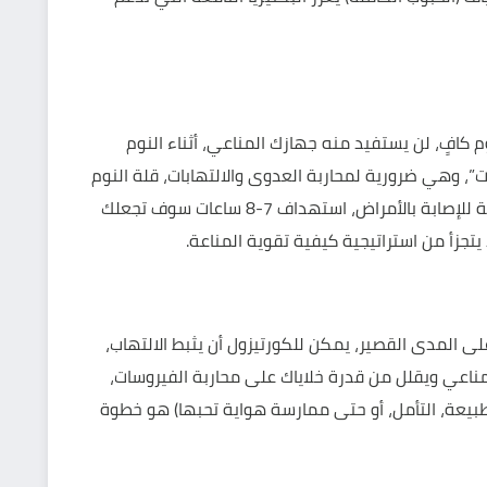
كافٍ، لن يستفيد منه جهازك المناعي، أثناء النوم
، وهي ضرورية لمحاربة العدوى والالتهابات، قلة النوم
تضعف هذا الإنتاج بشكل مباشر، وتجعلك أكثر عرضة للإصابة بالأمراض، استهداف 7-8 ساعات سوف تجعلك
 يتجزأ من استراتيجية كيفية تقوية المناعة.
المدى القصير، يمكن للكورتيزول أن يثبط الالتهاب،
اعي ويقلل من قدرة خلاياك على محاربة الفيروسات،
طبيعة، التأمل، أو حتى ممارسة هواية تحبها) هو خطوة