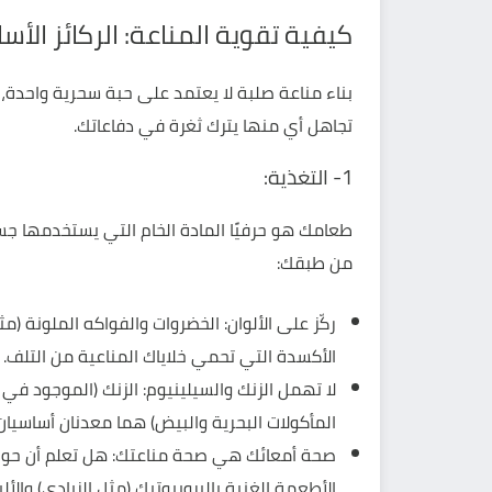
كيفية تقوية المناعة: الركائز الأس
بناء مناعة صلبة لا يعتمد على حبة سحرية واحدة،
تجاهل أي منها يترك ثغرة في دفاعاتك.
1- التغذية:
طعامك هو حرفيًا المادة الخام التي يستخدمها جسمك
من طبقك:
ركّز على الألوان: الخضروات والفواكه الملونة (م
الأكسدة التي تحمي خلاياك المناعية من التلف.
لا تهمل الزنك والسيلينيوم: الزنك (الموجود في
المأكولات البحرية والبيض) هما معدنان أساسيان ل
الأطعمة الغنية بالبروبيوتيك (مثل الزبادي) والألي