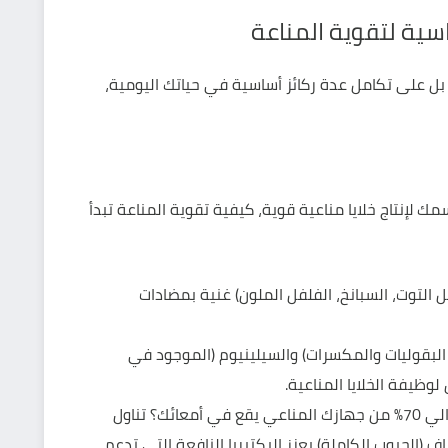
اسية لتقوية المناعة
 بل على تكامل عدة ركائز أساسية في حياتك اليومية،
 لإنتاج خلايا مناعية قوية، كيفية تقوية المناعة تبدأ
ثل التوت، السبانخ، الفلفل الملون) غنية بمضادات
 البقوليات والمكسرات) والسيلينيوم (الموجود في
وظيفة الخلايا المناعية.
صحة أمعائك هي صحة مناعتك: هل تعلم أن حوالي 70% من جهازك المناعي يقع في أمعائك؟ تناول
اف (الحبوب الكاملة) يعزز البكتيريا النافعة التي تدعم