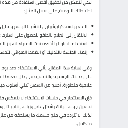
لكي تتمكن من تحقيق أقصى استفادة من هذه ال
احتياجاتك اليومية، على سبيل المثال:
البدء بجلسة كرايوثيرابي لتنشيط الجسم وتقليل ا
الانتقال إلى العلاج بالطفو للحصول على استرخا
استخدام الساونا بالأشعة تحت الحمراء لتعزيز الت
إنهاء الجلسة بالتدليك أو الضغط الهوائي لتحسي
وفي نهاية هذا المقال، يأتي الاستشفاء بعد يوم 
على صحتك الجسدية والنفسية في ظل ضغوط الحياة
علاجية متطورة، أصبح من السهل تبني أسلوب حياة أك
فإن الاستثمار في جلسات الاستشفاء لا ينعكس فق
تحسين جودة حياتك بشكل عام، وزيادة إنتاجيتك، و
لذلك، لا تتردد في منح جسمك ما يستحقه من عناي
متكامل.