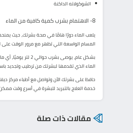
الشوكولاته الداكنة
8- الاهتمام بشرب كمية كافية من الماء
يلعب الماء دورًا هامًا في صحة بشرتك، حيث يمنحها
المسام الواسعة التي تظهر مع مرور الوقت على ا
بشكل عام، يوصى بشرب حوالي 2 لتر يوميًا، أي ما يعادل 8 أكواب، فهذا الأمر سيجعلك تستفيد من كل
الماء
الذي تقدمها لبشرتك من ترطيب وتجديد باستمر
حافظ على بشرتك الآن وتواصل مع أطباء
مركز ديفاي y
خدمة العلاج بالتبريد للبشرة
في أسرع وقت ممكن!
مقالات ذات صلة