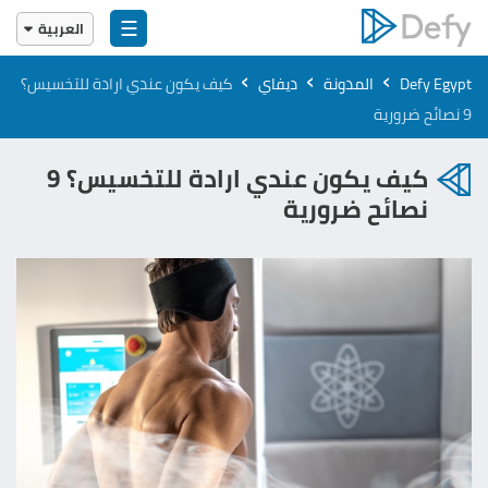
☰
العربية
English
›
›
›
Defy Egypt
المدونة
ديفاي
كيف يكون عندي ارادة للتخسيس​؟
العربية
9 نصائح ضرورية
كيف يكون عندي ارادة للتخسيس​؟ 9
نصائح ضرورية