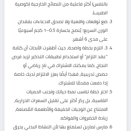
بالنفس) أكثر فاعلية من النصائح الخارجية (كوصية
الطبيب).
ضع توقعات واقعية ولا تصدق الادعاءات بفقدان
الوزن السريع؛ يُنصح بخسارة 0.5–1 كجم أسبوعيًا
على مدى 6 أشهر.
3. التزم بخطة واضحة، حيث أظهرت الأبحاث أن كتابة
“عقد التزام” أو استخدام تطبيقات التذكير تزيد فرص
النجاح، كما يمكنك الاشتراك في نادٍ رياضي أو
حصص تدريبية، فهذا أيضًا يعزز الالتزام لديك خاصة
إذا دفعت مقدمًا للاشتراك.
اختر خطة تناسب نمط حياتك وتجنب الحميات
القاسية، بل ركز أكثر على تقليل السعرات الحرارية،
الامتناع عن الوجبات الخفيفة والأطعمة المُصنعة،
زيادة الخضروات والفواكه.
مارس تمارين تستمتع بها لأن النشاط البدني يحرق