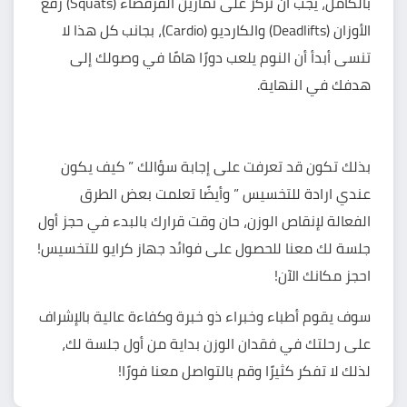
بالكامل، يجب أن تركز على تمارين القرفصاء (Squats) رفع
الأوزان (Deadlifts) والكارديو (Cardio)، بجانب كل هذا لا
تنسى أبدأ أن
النوم
يلعب دورًا هامًا في وصولك إلى
هدفك في النهاية.
بذلك تكون قد تعرفت على إجابة سؤالك ” كيف يكون
عندي ارادة للتخسيس ” وأيضًا تعلمت بعض الطرق
الفعالة لإنقاص الوزن، حان وقت قرارك بالبدء في حجز أول
جلسة لك معنا للحصول على فوائد جهاز كرايو للتخسيس!
احجز مكانك الآن!
سوف يقوم أطباء وخبراء ذو خبرة وكفاءة عالية بالإشراف
على رحلتك في فقدان الوزن بداية من أول جلسة لك،
لذلك لا تفكر كثيرًا وقم بالتواصل معنا فورًا!