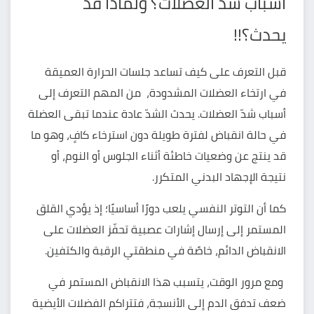
أسباب شد العضلات؟ ولماذا قد
يحدث؟!!
قبل التعرف على كيف تساعد جلسات الحرارة العميقة
في ارتخاء العضلات المشدودة، من المهم التعرف إلى
أسباب شدّ العضلات. يحدث الشدّ عادة عندما تبقى العضلة
في حالة انقباض لفترة طويلة دون استرخاء كافٍ، وهو ما
قد ينتج عن وضعيات خاطئة أثناء الجلوس أو النوم، أو
نتيجة الإجهاد البدني المتكرر.
كما أن التوتر النفسي يلعب دورًا أساسيًا؛ إذ يؤدي القلق
المستمر إلى إرسال إشارات عصبية تحفّز العضلات على
الانقباض الدائم، خاصًة في منطقتي الرقبة والكتفين.
ومع مرور الوقت، يتسبب هذا الانقباض المستمر في
ضعف تدفق الدم إلى الأنسجة، فتتراكم الفضلات الأيضية