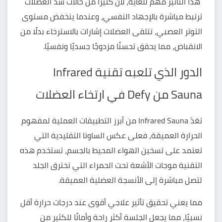
هذا التأثير مهم للغاية، لأن كثيرًا من حالات شدّ العضلات
ترتبط مباشرة بالإجهاد النفسي، وعندما ينخفض مستوى
التوتر العصبي، تتلقى العضلات إشارات بالاسترخاء بدلًا من
الانقباض، مما يحقق تحسنًا مزدوجًا جسديًا ونفسيًا.
الدور الذي تلعبه تقنية Infrared
Sauna من Defy في ارتخاء العضلات
تعَدّ Infrared Sauna من أبرز التطبيقات العملية لمفهوم
الحرارة العميقة، فعلى عكس الساونا التقليدية التي
تعتمد على تسخين الهواء المحيط بالجسم، تستخدم هذه
التقنية موجات الأشعة تحت الحمراء التي تخترق الجلد
لتصل مباشرة إلى الأنسجة العضلية العميقة.
مما يعني تحقيق تأثير علاجي أقوى عند درجات حرارة أقل
نسبيًا، مما يجعل الجلسة أكثر راحة وأمانًا للكثير من