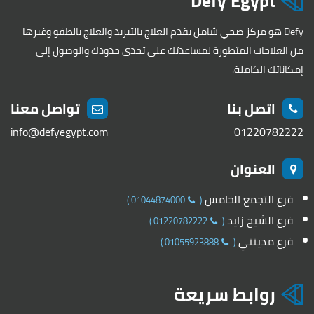
Defy Egypt
Defy هو مركز صحي شامل يقدم العلاج بالتبريد والعلاج بالطفو وغيرها
من العلاجات المتطورة لمساعدتك على تحدي حدودك والوصول إلى
إمكاناتك الكاملة.
اتصل بنا
تواصل معنا
info@defyegypt.com
01220782222
العنوان
فرع التجمع الخامس
)
01044874000
(
فرع الشيخ زايد
)
01220782222
(
فرع مدينتي
)
01055923888
(
روابط سريعة