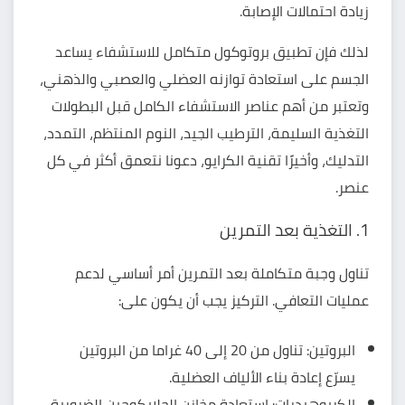
زيادة احتمالات الإصابة.
لذلك فإن تطبيق بروتوكول متكامل للاستشفاء يساعد
الجسم على استعادة توازنه العضلي والعصبي والذهني،
وتعتبر من أهم عناصر الاستشفاء الكامل قبل البطولات
التغذية السليمة، الترطيب الجيد، النوم المنتظم، التمدد،
التدليك، وأخيرًا تقنية الكرايو، دعونا نتعمق أكثر في كل
عنصر.
1. التغذية بعد التمرين
تناول وجبة متكاملة بعد التمرين أمر أساسي لدعم
عمليات التعافي. التركيز يجب أن يكون على:
البروتين: تناول من 20 إلى 40 غراما من البروتين
يسرّع إعادة بناء الألياف العضلية.
الكربوهيدرات: استعادة مخازن الجلايكوجين الضرورية