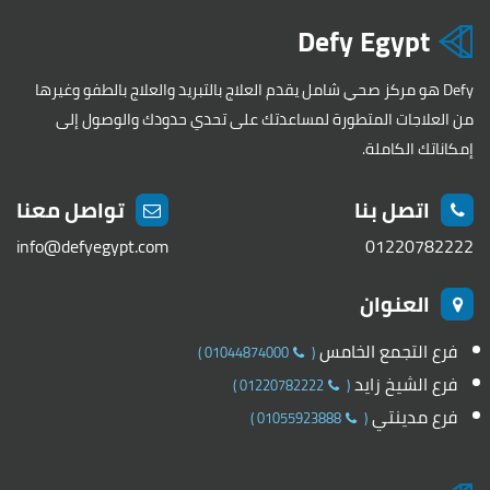
Defy Egypt
Defy هو مركز صحي شامل يقدم العلاج بالتبريد والعلاج بالطفو وغيرها
من العلاجات المتطورة لمساعدتك على تحدي حدودك والوصول إلى
إمكاناتك الكاملة.
اتصل بنا
تواصل معنا
info@defyegypt.com
01220782222
العنوان
فرع التجمع الخامس
)
01044874000
(
فرع الشيخ زايد
)
01220782222
(
فرع مدينتي
)
01055923888
(