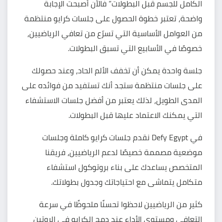
الكامل للجسم قبل البطولات” فالآن أصبحت الإجابة
واضحة، تعتبر خطوة الحصول على جلسات كرايو منتظمة
من العوامل الأساسية التي تسرّع من تعافي الرياضيين،
خصوصًا في الأسابيع التي تسبق البطولات.
جلسة واحدة يمكن أن تخفف الألم الحاد، وعند حصولك
على جلسات منتظمة ستجد أنك تستفيد من فوائده على
المدى الطويل، لذلك يعتبر من أفضل
جلسات الاستشفاء
التي يمكنك الاعتماد عليها قبل البطولات.
في Defy Egypt
نقدم جلسات كرايو كاملة وجلسات
موضعية مصممة خصيصًا لدعم الرياضيين، فريقنا
المتخصص يساعدك على بناء بروتوكول استشفاء
متكامل يتماشى مع احتياجاتك وجدول بطولاتك.
كثير من الرياضيين لاحظوا تحسنًا ملحوظًا في سرعة
التعافي ومستوى الأداء عند دمج الكرايو في الروتين