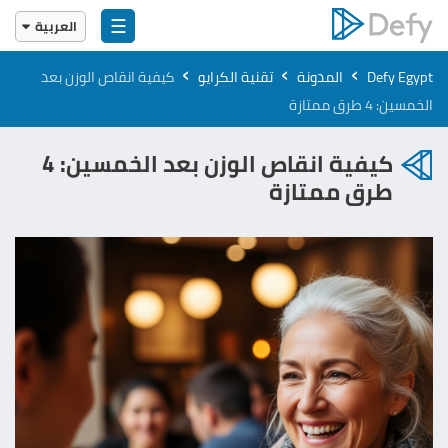
☰
العربية
English
›
›
›
Defy Egypt
المدونة
تقنية الكرايو
كيفية انقاص الوزن بعد
العربية
الخمسين​: 4 طرق ممتازة
كيفية انقاص الوزن بعد الخمسين​: 4
طرق ممتازة