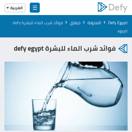
☰
العربية
English
›
›
›
Defy Egypt
المدونة
ديفاي
فوائد شرب الماء للبشرة defy
العربية
egypt
فوائد شرب الماء للبشرة defy egypt