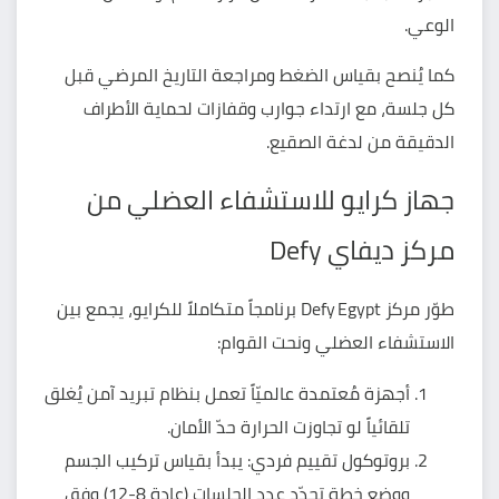
الوعي.
كما يُنصح بقياس الضغط ومراجعة التاريخ المرضي قبل
كل جلسة، مع ارتداء جوارب وقفازات لحماية الأطراف
الدقيقة من لدغة الصقيع.
جهاز كرايو للاستشفاء العضلي من
مركز ديفاي Defy
طوّر مركز Defy Egypt
برنامجاً متكاملاً للكرايو
، يجمع بين
الاستشفاء العضلي ونحت القوام:
أجهزة مُعتمدة عالميّاً تعمل بنظام تبريد آمن يُغلق
تلقائياً لو تجاوزت الحرارة حدّ الأمان.
بروتوكول تقييم فردي: يبدأ بقياس تركيب الجسم
ووضع خطة تحدّد عدد الجلسات (عادة 8-12) وفق