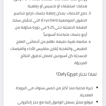
هدفك؛ استشفاء أو تخسيس أو رفاهية
دمج الخدمات: يمكن إضافة جلسات كرايو لتكسير
الدهون الموضعية (Cryo Slim) التي تخفّض سمك
الطبقة الدهنيّة حتى 25 % في دورة مكوّنة من
أربع جلسات متباعدة أسبوعياً
متابعة طبية دقيقة: طاقم من أخصائيي العلاج
الطبيعي والتغذية يُقارن مقاييس الأداء والقياسات
الجسديّة كل أسبوعين لضمان تحقيق النتائج
المرجوّة.
لماذا تختار Defy Egypt؟
خبرة محلية منذ أكثر من خمس سنوات في البرودة
العلاجية.
موقع مميّز يسهل الوصول إليه مع حجز إلكتروني