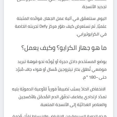
تجديد الأنسجة.
اليوم، سنتعمّق في آلية عمل الجهاز، فوائده المثبتة
علميًا، ثم نستعرض كيف طوّر مركز
Defy
تجربته الخاصة
في الكرايوثيرابي.
ما هو جهاز الكرايو؟ وكيف يعمل؟
يوضع المستخدم داخل حجرة أو يُوجَّه نحو فوهة تبريد
موضعي تُطلق بخار نيتروجين مُسال أو هواء جاف مُبرَّد
حتى −180 °م.
الانخفاض الحادّ يسبّب تضييقاً فورياً للأوعية الدمويّة يليه
تمدّد ارتدادي يضاعف تدفّق الدم المُحمّل بالأكسجين
والعناصر الغذائيّة إلى الأنسجة المتعبة.
هذه الدورة السريعة من الانقباض والانبساط تقلّل وُذمة