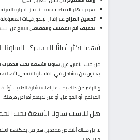
إزالة السموم
من خلال التعرق الغزير.
تعزيز جهاز المناعة
بسبب تحفيز الحرارة المرتفعة
تحسين المزاج
عبر إفراز الإندورفينات المسؤولة
تخفيف ألم العضلات والمفاصل
الناتج عن النشا
أيهما أكثر أمانًا للجسم؟!! الساونا
من حيث الأمان، فإن
ساونا الأشعة تحت الحمراء
في
يعانون من مشاكل في القلب أو التنفس، لأنها تعمل 
وبالرغم من ذلك يجب عليك استشارة الطبيب أولًا ق
المرتفع، أو الحوامل، أو من لديهم أمراض مزمنة.
هل تناسب ساونا الأشعة تحت الحم
لا، بل هناك أشخاص محددين هم من يمكنهم استخد
خلال ما يلي: