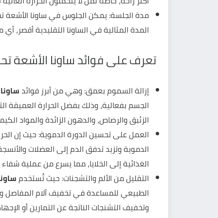
أكثر راحة، خاصًة لمن لا يتحملون الحرارة العال
المدة المثالية في الساونا التقليدية أقصر، أي من 10 إلى 20 دقي
تعرف على فوائد ساونا الأشعة تحت ا
إزالة السموم بعمق: وهي من أبرز فوائد
ساونا 
الجسم بفعالية، وذلك بفضل الحرارة العميقة الت
الزئبق والرصاص، والدهون الزائدة والمواد الكيم
العمل على تحسين الدورة الدموية: حيث إن الحرار
الدموية وتزيد تدفق الدم إلى العضلات والأنسج
الغذائية إلى الخلايا، مما يسرع من عملية شفاء ا
التقليل من الألم والتشجنات: حيث تُستخدم
ساونا
الطبيعي للمساعدة في تخفيف آلام المفاصل وال
وتخفيف التشنجات الناتجة عن التمارين أو الإجهاد