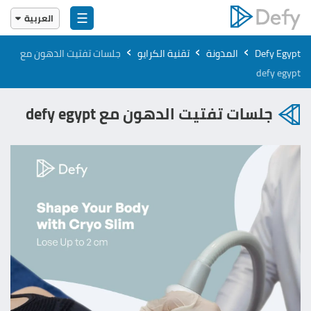
☰
العربية
English
›
›
›
Defy Egypt
المدونة
تقنية الكرايو
جلسات تفتيت الدهون مع
العربية
defy egypt
جلسات تفتيت الدهون مع defy egypt