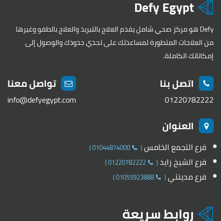
Defy Egypt
Defy هو مركز صحي شامل يقدم العلاج بالتبريد والعلاج بالطفو وغيرها
من العلاجات المتطورة لمساعدتك على تحدي حدودك والوصول إلى
إمكاناتك الكاملة.
اتصل بنا
تواصل معنا
info@defyegypt.com
01220782222
العنوان
فرع التجمع الخامس
)
01044874000
(
فرع الشيخ زايد
)
01220782222
(
فرع مدينتي
)
01055923888
(
روابط سريعة