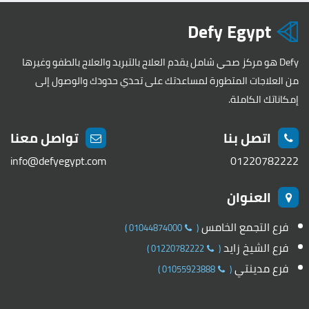
Defy Egypt
Defy هو مركز صحي شامل يقدم العلاج بالتبريد والعلاج بالطفو وغيرها
من العلاجات المتطورة لمساعدتك على تحدي حدودك والوصول إلى
إمكاناتك الكاملة.
اتصل بنا
تواصل معنا
info@defyegypt.com
01220782222
العنوان
فرع التجمع الخامس
)
01044874000
(
فرع الشيخ زايد
)
01220782222
(
فرع مدينتي
)
01055923888
(