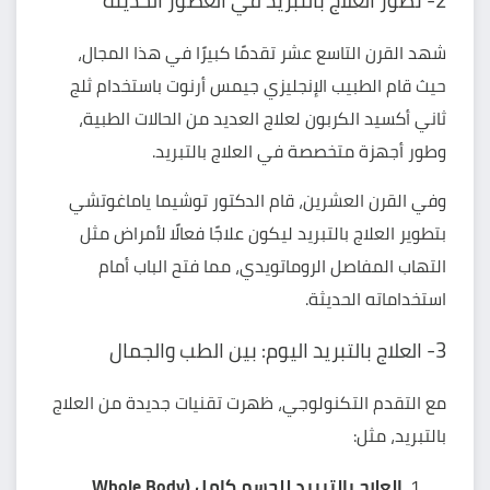
2- تطور العلاج بالتبريد في العصور الحديثة
شهد القرن التاسع عشر تقدمًا كبيرًا في هذا المجال،
حيث قام الطبيب الإنجليزي جيمس أرنوت باستخدام ثلج
ثاني أكسيد الكربون لعلاج العديد من الحالات الطبية،
وطور أجهزة متخصصة في العلاج بالتبريد.
وفي القرن العشرين، قام الدكتور توشيما ياماغوتشي
بتطوير العلاج بالتبريد ليكون علاجًا فعالًا لأمراض مثل
التهاب المفاصل الروماتويدي، مما فتح الباب أمام
استخداماته الحديثة.
3- العلاج بالتبريد اليوم: بين الطب والجمال
مع التقدم التكنولوجي، ظهرت تقنيات جديدة من العلاج
بالتبريد، مثل:
العلاج بالتبريد للجسم كامل (Whole Body