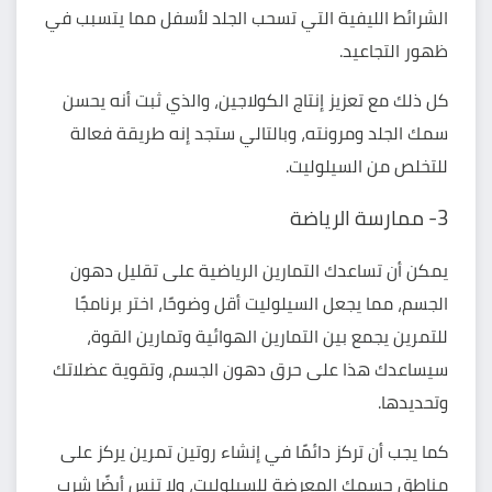
الشرائط الليفية التي تسحب الجلد لأسفل مما يتسبب في
ظهور التجاعيد.
كل ذلك مع تعزيز إنتاج الكولاجين، والذي ثبت أنه يحسن
سمك الجلد ومرونته، وبالتالي ستجد إنه طريقة فعالة
للتخلص من السيلوليت.
3- ممارسة الرياضة
يمكن أن تساعدك التمارين الرياضية على تقليل دهون
الجسم، مما يجعل السيلوليت أقل وضوحًا، اختر برنامجًا
للتمرين يجمع بين التمارين الهوائية وتمارين القوة،
سيساعدك هذا على حرق دهون الجسم، وتقوية عضلاتك
وتحديدها.
كما يجب أن تركز دائمًا في إنشاء روتين تمرين يركز على
مناطق جسمك المعرضة للسيلوليت، ولا تنس أيضًا
شرب