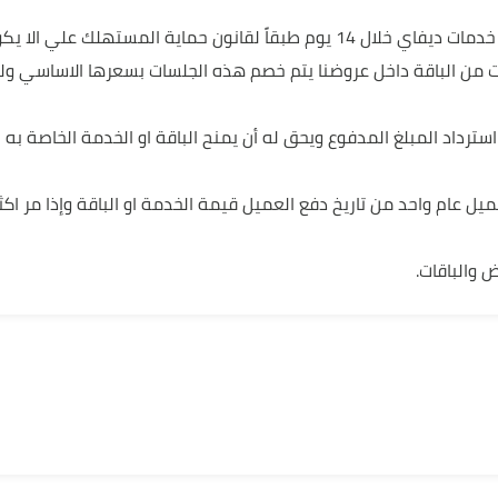
من حق العميل عمل استرداد لأي من خدمات ديفاي خلال 14 يوم طبقاً لقانون حماية ال
ت من الباقة داخل عروضنا يتم خصم هذه الجلسات بسعرها الاساسي و
لا يجوز للعميل استرداد المبلغ المدفوع ويحق له أن يمنح الباقة او الخدمة الخا
يل عام واحد من تاريخ دفع العميل قيمة الخدمة او الباقة وإذا مر اكث
 والباقات.