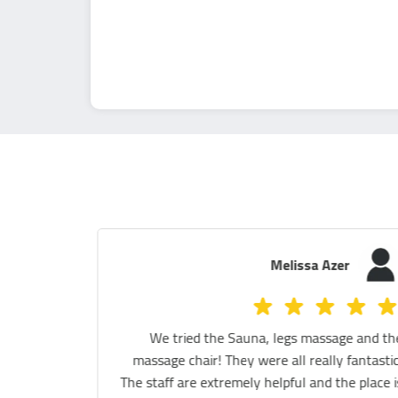
Youmna K
 are very
I really loved the zero gravity massage chair, it's
mmend any
pretty relaxing. I also enjoyed the floating and
d getting
sauna session. As for the cryo session it really