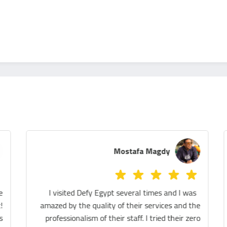
Melissa Azer
We tried the Sauna, legs massage and the
massage chair! They were all really fantastic!
The staff are extremely helpful and the place is