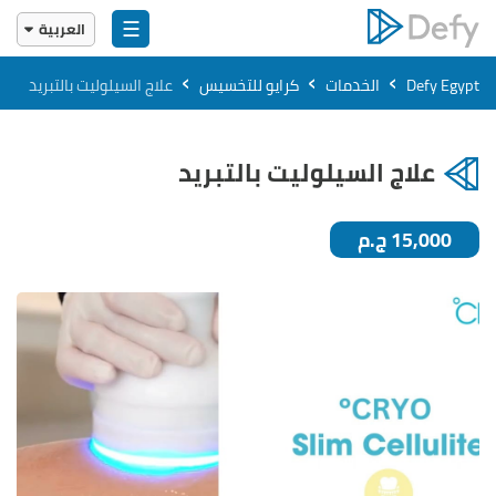
☰
العربية
English
›
›
›
Defy Egypt
الخدمات
كرايو للتخسيس
علاج السيلوليت بالتبريد
العربية
علاج السيلوليت بالتبريد
15,000 ج.م