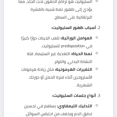
السليوليت هو تراكم الدهون تحت الجلد، مما
يؤدي إلى ظهور نمط شبيه بالقشرة
البرتقالية على السطح.
أسباب ظهور السليوليت:
العوامل الوراثية:
تلعب الجينات دورًا كبيرًا
في predisposition للسليوليت.
نمط الحياة:
التغذية غير السليمة، قلة
النشاط البدني، والتوتر.
التغيرات الهرمونية:
مثل زيادة هرمونات
الأستروجين أثناء فترة الحمل أو دورتك
الشهرية.
أنواع جلسات السليوليت:
التدليك الليمفاوي:
يساهم في تحسين
تدفق الدم ويخفف من احتباس السوائل.