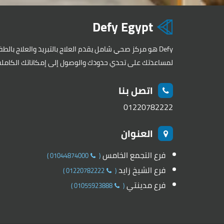
Defy Egypt
Defy هو مركز صحي شامل يقدم العلاج بالتبريد والعلاج بال
لمساعدتك على تحدي حدودك والوصول إلى إمكاناتك الكاملة
اتصل بنا
01220782222
العنوان
فرع التجمع الخامس
)
01044874000
(
فرع الشيخ زايد
)
01220782222
(
فرع مدينتي
)
01055923888
(