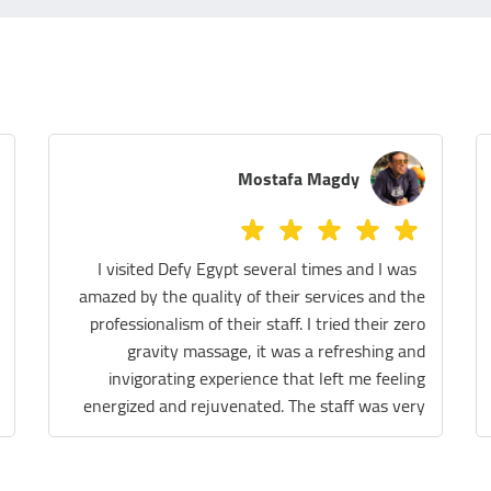
Melissa Azer
We tried the Sauna, legs massage and the
massage chair! They were all really fantastic!
The staff are extremely helpful and the place is
spotless. We really had a great experience.
Thank you so much Defy team 😊