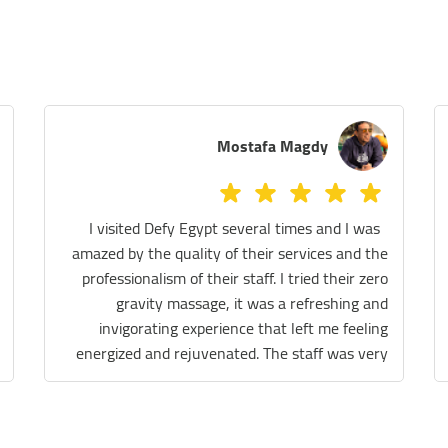
Melissa Azer
We tried the Sauna, legs massage and the
massage chair! They were all really fantastic!
The staff are extremely helpful and the place is
spotless. We really had a great experience.
Thank you so much Defy team 😊