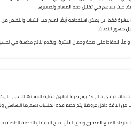
ة، حيث يساهم في تقليل حجم المسام وتصغيرها.
 البشرة فقط، بل يمكن استخدامه أيضًا لعلاج حب الشباب والتخلص من ا
يل ظهور الندبات.
الًا وآمنًا للحفاظ على صحة وجمال البشرة، ويقدم نتائج مذهلة في تحس
من حق العميل عمل استرداد لأي من خدمات ديفاي خلال 14 يوم طبقاً لقانون حماية ال
ت من الباقة داخل عروضنا يتم خصم هذه الجلسات بسعرها الاساسي و
لا يجوز للعميل استرداد المبلغ المدفوع ويحق له أن يمنح الباقة او الخدمة الخا