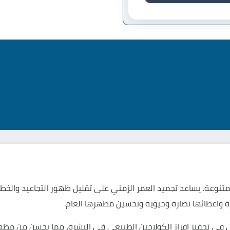
تنوعة. يساعد تجميد العمر الزمني على تقليل ظهور التجاعيد والخطوط
رة واعطائها نضارة وحيوية وتحسين مظهرها العام.
ي في تحفيز افراز الكولاجين الطبيعي في البشرة، مما يحسن من مظهرها