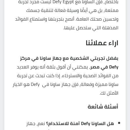
باختصار، فإن الساونا مع Defy Egypt ليست مجرد تجربة
ممتعة، بل هي أيضًا وسيلة فعالة لتنقية جسمك
وتحسين صحتك العامة. أنصح بتجربتها واستمتاع الفوائد
المذهلة التي ستحصل عليها.
اراء عملائنا
بفضل تجربتي الشخصية مع جهاز ساونا في مركز
Defy في مصر
، يمكنني أن أقول بثقة أنه يوفر العديد
من الفوائد الصحية والاسترخاء. إذا كنت تبحث عن تجربة
ساونا مميزة وفعالة، فإن جهاز ساونا في Defy هو الخيار
الأمثل لك.
أسئلة شائعة
هل الساونا Defy آمنة للاستخدام؟
نعم، جهاز